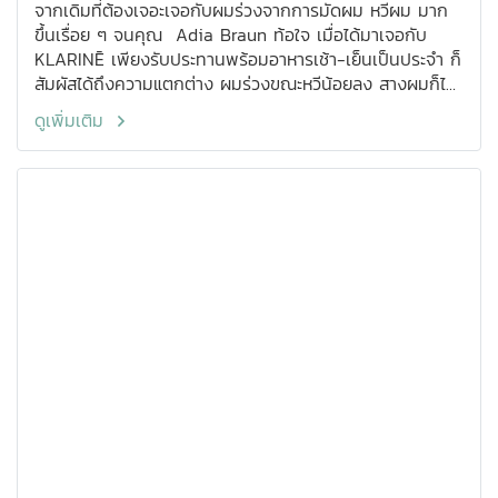
สาว ๆ
จากเดิมที่ต้องเจอะเจอกับผมร่วงจากการมัดผม หวีผม มาก
ขึ้นเรื่อย ๆ จนคุณ Adia Braun ท้อใจ เมื่อได้มาเจอกับ
KLARINĒ เพียงรับประทานพร้อมอาหารเช้า-เย็นเป็นประจำ ก็
สัมผัสได้ถึงความแตกต่าง ผมร่วงขณะหวีน้อยลง สางผมก็ไม่
เจอผมร่วงแล้ว เป็นอีกไอเท็มที่คุณ Adia Braun ประทับใจ
ดูเพิ่มเติม
มาก