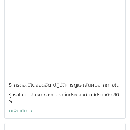
5 กรดอะมิโนยอดฮิต ปฏิวัติการดูแลเส้นผมจากภายใน
รู้หรือไม่ว่า เส้นผม ของคนเรานั้นประกอบด้วย โปรตีนถึง 80
%
ดูเพิ่มเติม