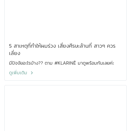
5 สาเหตุที่ทำให้ผมร่วง เสี่ยงศีรษะล้านที่ สาวๆ ควร
เลี่ยง
มีปัจจัยอะไรบ้าง?? ตาม #KLARINĒ มาดูพร้อมกันเลยค่ะ
ดูเพิ่มเติม