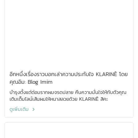
อีกหนึ่งเรื่องราวบอกเล่าความประทับใจ KLARINĒ โดย
คุณอิม: Blog Imim
บำรุงตั้งแต่ต่อมรากผมจรดปลาย คืนความมั่นใจให้กับตัวคุณ
เติมเต็มไลน์เส้นผมให้หนาสลวยด้วย KLARINĒ สิคะ
ดูเพิ่มเติม