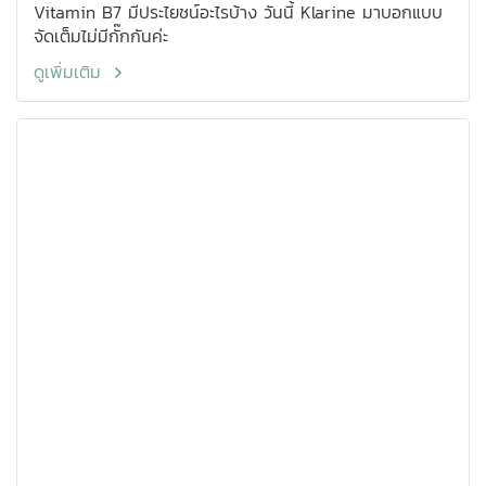
Vitamin B7 มีประไยชน์อะไรบ้าง วันนี้ Klarine มาบอกแบบ
จัดเต็มไม่มีกั๊กกันค่ะ
ดูเพิ่มเติม